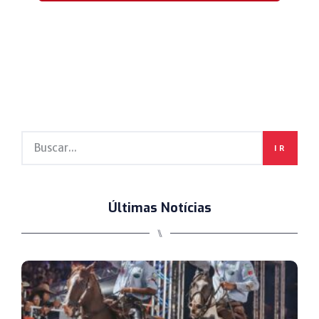
IR
Últimas Notícias
⑊
C
I
V