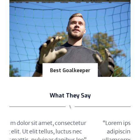
Best Goalkeeper
What They Say
⑊
r
“Lorem ipsum dolor sit amet, consectetur
adipiscing elit. Ut elit tellus, luctus nec
”
ullamcorper mattis, pulvinar dapibus leo”