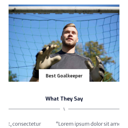
Best Goalkeeper
What They Say
⑊
r
“Lorem ipsum dolor sit amet, consectetur