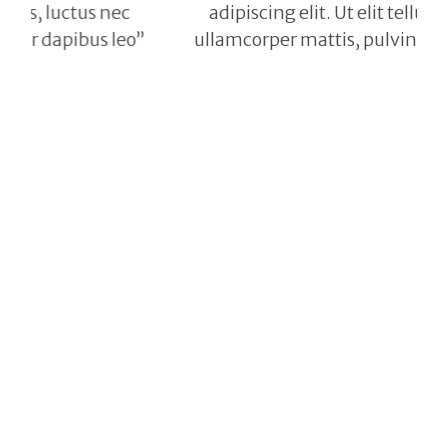
adipiscing elit. Ut elit tellus, luctus nec
”
ullamcorper mattis, pulvinar dapibus leo”
Max Powell
CEO, FALCON
Outras Notícias