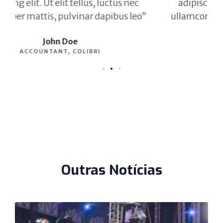
adipiscing elit. Ut elit tellus, luctus nec
”
ullamcorper mattis, pulvinar dapibus leo”
Max Powell
CEO, FALCON
Outras Notícias