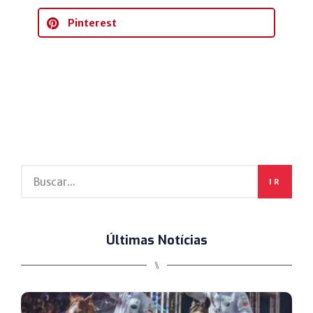
Pinterest
IR
Últimas Notícias
⑊
C