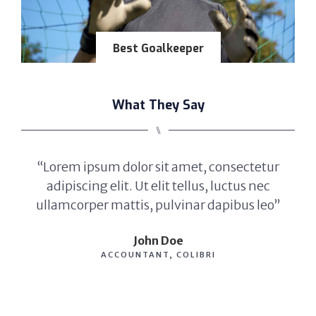
Best Goalkeeper
What They Say
⑊
“Lorem ipsum dolor sit amet, consectetur
“
adipiscing elit. Ut elit tellus, luctus nec
ullamcorper mattis, pulvinar dapibus leo”
u
John Doe
ACCOUNTANT, COLIBRI